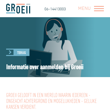
MENU
06-14413003
TERUG
Informatie over aanmelden bij Groeii
GROEII GELOOFT IN EEN WERELD WAARIN IEDEREEN -
ONGEACHT ACHTERGROND EN MOGELIJKHEDEN - GELIJKE
KANSEN VERDIENT.