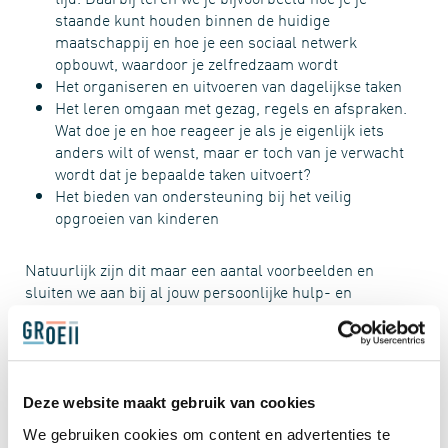
staande kunt houden binnen de huidige
maatschappij en hoe je een sociaal netwerk
opbouwt, waardoor je zelfredzaam wordt
Het organiseren en uitvoeren van dagelijkse taken
Het leren omgaan met gezag, regels en afspraken.
Wat doe je en hoe reageer je als je eigenlijk iets
anders wilt of wenst, maar er toch van je verwacht
wordt dat je bepaalde taken uitvoert?
Het bieden van ondersteuning bij het veilig
opgroeien van kinderen
Natuurlijk zijn dit maar een aantal voorbeelden en
sluiten we aan bij al jouw persoonlijke hulp- en
leervragen. Je kunt altijd vrijblijvend contact met ons
opnemen om je overige vragen te stellen.
VERWIJZING
Deze website maakt gebruik van cookies
Voor onze begeleiding is een verwijzing nodig van
We gebruiken cookies om content en advertenties te
bijvoorbeeld een gemeente, huisarts, rechter of medisch