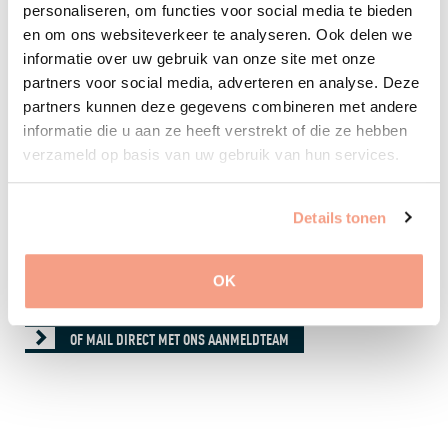
specialist. Wil je meer informatie over onze werkwijze of
personaliseren, om functies voor social media te bieden
de mogelijkheden voor jou? Neem dan contact op met
en om ons websiteverkeer te analyseren. Ook delen we
ons aanmeldteam of stuur een e-mail, dan neemt het
informatie over uw gebruik van onze site met onze
aanmeldteam zo snel mogelijk contact met je op.
partners voor social media, adverteren en analyse. Deze
partners kunnen deze gegevens combineren met andere
BEN JE EEN VERWIJZER?
informatie die u aan ze heeft verstrekt of die ze hebben
verzameld op basis van uw gebruik van hun services.
Ben je een verwijzer? Neem dan een kijkje op
onze
professionals pagina
of
neem direct contact op met
ons aanmeldteamneem direct contact op met ons
Details tonen
aanmeldteam
.
OK
NEEM CONTACT OP VIA ONS CONTACTFORMULIER
OF MAIL DIRECT MET ONS AANMELDTEAM